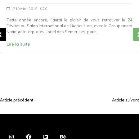
17 février 2019
0
Cette année encore, j’aurai le plaisir de vous retrouver le 24
Février au Salon International de l’Agriculture, avec le Groupement
National Interprofessionel des Semences, pour...
Lire la suite
Article précédent
Article suivant
N
a
v
i