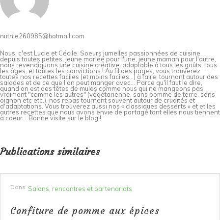
nutnie260985@hotmail.com
Nous, c'est Lucie et Cécile. Soeurs jumelles passionnées de cuisine
depuis toutes petites, jeune mariée pour l'une, jeune maman pour l'autre,
nous revendiquons une cuisine créative, adaptable à tous les goûts, tous
les âges, et toutes les convictions ! Au fil des pages, vous trouverez
toutes nos recettes faciles (et moins faciles…) à faire, tournant autour des
salades et de ce que l’on peut manger avec… Parce qu'il faut le dire,
quand on est des têtes de mules comme nous qui ne mangeons pas
vraiment "comme les autres" (végétarienne, sans pomme de terre, sans
oignon etc etc.), nos repas tournent souvent autour de crudités et
d'adaptations. Vous trouverez aussi nos « classiques desserts » et et les
autres recettes que nous avons envie de partagé tant elles nous tiennent
à coeur... Bonne visite sur le blog !
Publications similaires
Dans
Salons, rencontres et partenariats
Confiture de pomme aux épices