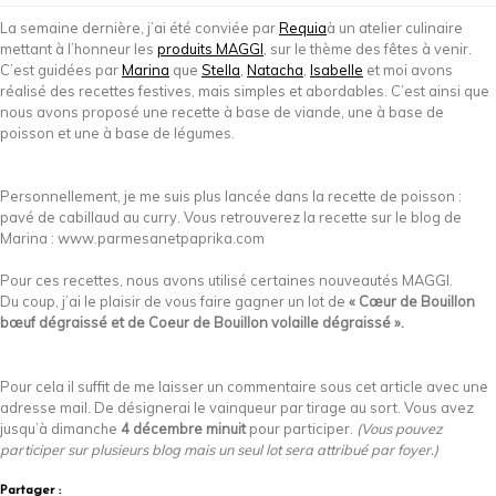
La semaine dernière, j’ai été conviée par
Requia
à un atelier culinaire
mettant à l’honneur les
produits MAGGI
, sur le thème des fêtes à venir.
C’est guidées par
Marina
que
Stella
,
Natacha
,
Isabelle
et moi avons
réalisé des recettes festives, mais simples et abordables. C’est ainsi que
nous avons proposé une recette à base de viande, une à base de
poisson et une à base de légumes.
Personnellement, je me suis plus lancée dans la recette de poisson :
pavé de cabillaud au curry. Vous retrouverez la recette sur le blog de
Marina : www.parmesanetpaprika.com
Pour ces recettes, nous avons utilisé certaines nouveautés MAGGI.
Du coup, j’ai le plaisir de vous faire gagner un lot de
« Cœur de Bouillon
bœuf dégraissé et de Coeur de Bouillon volaille dégraissé ».
Pour cela il suffit de me laisser un commentaire sous cet article avec une
adresse mail. De désignerai le vainqueur par tirage au sort. Vous avez
jusqu’à dimanche
4 décembre minuit
pour participer.
(Vous pouvez
participer sur plusieurs blog mais un seul lot sera attribué par foyer.)
Partager :