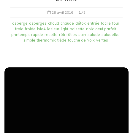
28 avril 2016
3
asperge
asperges
chaud
chaude
détox
entrée
facile
four
froid
froide
Isio4
lesieur
light
noisette
noix
oeuf parfait
printemps
rapide
recette
rôti
rôties
sain
salade
saladetkoi
simple
thermomix
tiède
touche de Noix
vertes