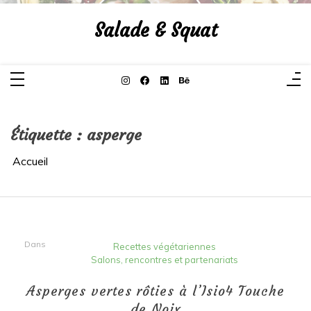
Aller
au
Salade & Squat
contenu
Étiquette :
asperge
Accueil
Dans
Recettes végétariennes
Salons, rencontres et partenariats
Asperges vertes rôties à l’Isio4 Touche
de Noix