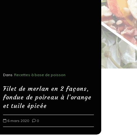
Dans
Recettes à base de poisson
Dans
Recettes
Salons, r
Filet de merlan en 2 façons,
fondue de poireau à l’orange
Spaghett
et tuile épicée
au bals
6 mars 2020
0
18 mars 202