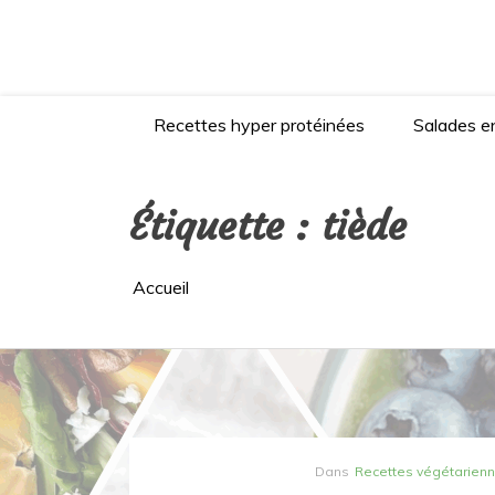
Aller
au
contenu
Recettes hyper protéinées
Salades en
Étiquette :
tiède
Accueil
Dans
Recettes végétarien