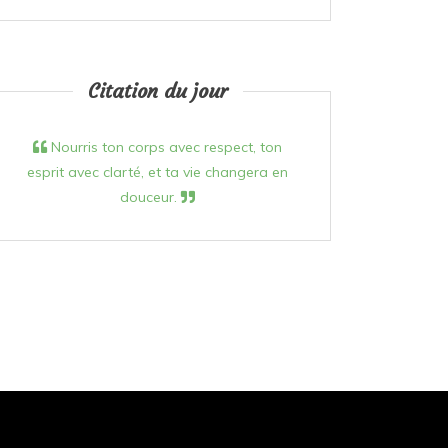
Citation du jour
Nourris ton corps avec respect, ton
esprit avec clarté, et ta vie changera en
douceur.