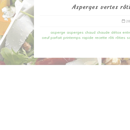
Asperges vertes rôt
28
asperge
asperges
chaud
chaude
détox
entr
oeuf parfait
printemps
rapide
recette
rôti
rôties
s
Dans
Recettes à base de poisson
Filet de merlan en 2 fa
fondue de poireau à l’
et tuile épicée
6 mars 2020
0