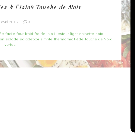
ies à l’Isio4 Touche de Noix
 avril 2016
3
ée
facile
four
froid
froide
Isio4
lesieur
light
noisette
noix
ain
salade
saladetkoi
simple
thermomix
tiède
touche de Noix
vertes
Dans
Recettes végétariennes
Salons, rencontres et partenariats
çons,
orange
Spaghettis aux légumes rôtis
au balsamique
18 mars 2020
0