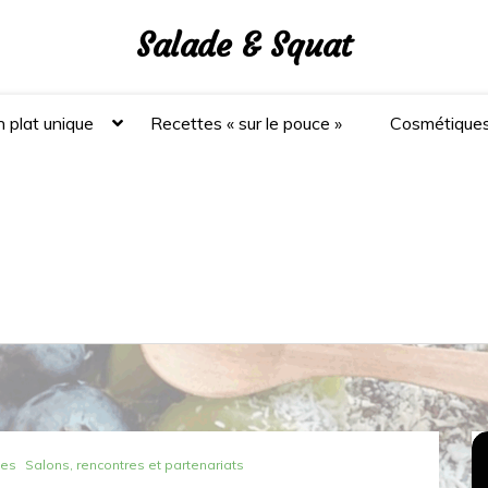
Salade & Squat
 plat unique
Recettes « sur le pouce »
Cosmétique
nes
Salons, rencontres et partenariats