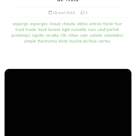
28 avril 2016
3
asperge
asperges
chaud
chaude
détox
entrée
facile
four
froid
froide
Isio4
lesieur
light
noisette
noix
oeuf parfait
printemps
rapide
recette
rôti
rôties
sain
salade
saladetkoi
simple
thermomix
tiède
touche de Noix
vertes