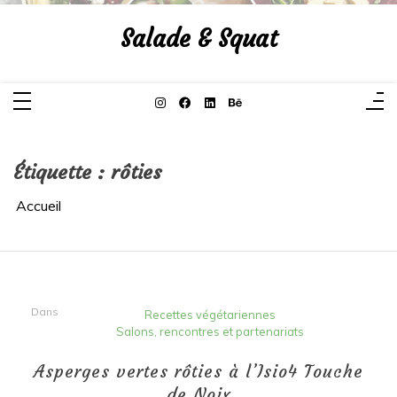
Aller
au
Salade & Squat
contenu
Étiquette :
rôties
Accueil
Dans
Recettes végétariennes
Salons, rencontres et partenariats
Asperges vertes rôties à l’Isio4 Touche
de Noix