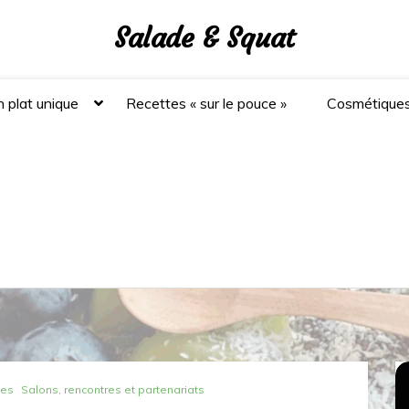
Salade & Squat
 plat unique
Recettes « sur le pouce »
Cosmétique
nes
Salons, rencontres et partenariats