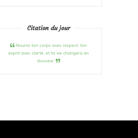
Citation du jour
Nourris ton corps avec respect, ton
esprit avec clarté, et ta vie changera en
douceur.