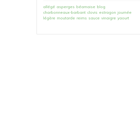
allégé
asperges
béarnaise
blog
charbonneaux-barbant
clovis
estragon
journée
légère
moutarde
reims
sauce
vinaigre
yaourt