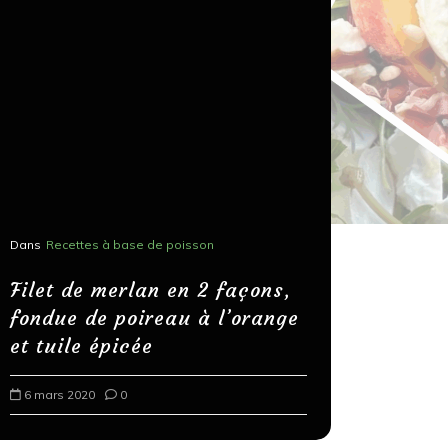
Dans
Recettes à base de poisson
Dans
Recettes
Salons, r
Filet de merlan en 2 façons,
fondue de poireau à l’orange
Spaghett
et tuile épicée
au bals
6 mars 2020
0
18 mars 202