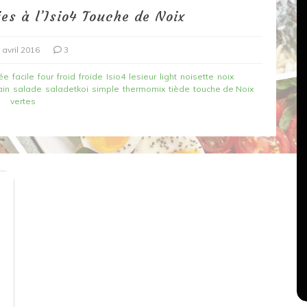
ies à l’Isio4 Touche de Noix
 avril 2016
3
ée
facile
four
froid
froide
Isio4
lesieur
light
noisette
noix
ain
salade
saladetkoi
simple
thermomix
tiède
touche de Noix
vertes
Dans
Recettes végétariennes
Salons, rencontres et partenariats
çons,
orange
Spaghettis aux légumes rôtis
au balsamique
18 mars 2020
0