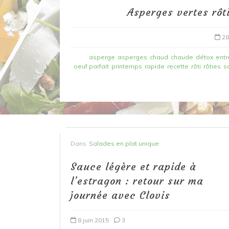
Asperges vertes rôt
28
asperge
asperges
chaud
chaude
détox
entr
oeuf parfait
printemps
rapide
recette
rôti
rôties
s
Dans
Recettes à base de poisson
Dans
Salades en plat unique
Filet de merlan en 2 fa
fondue de poireau à l’
Sauce légère et rapide à
et tuile épicée
l’estragon : retour sur ma
journée avec Clovis
6 mars 2020
0
8 juin 2015
3