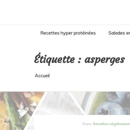
Aller
au
contenu
Recettes hyper protéinées
Salades en
Étiquette :
asperges
Accueil
Dans
Recettes végétarien