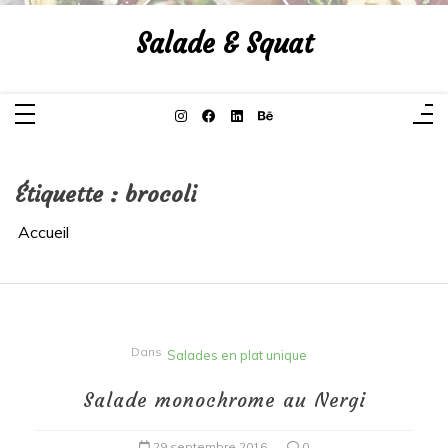
Aller
au
Salade & Squat
contenu
Étiquette :
brocoli
Accueil
Dans
Salades en plat unique
Salade monochrome au Nergi
29 septembre 2016
0