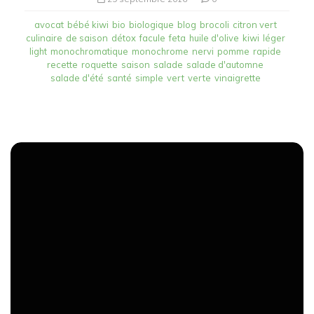
avocat
bébé kiwi
bio
biologique
blog
brocoli
citron vert
culinaire
de saison
détox
facule
feta
huile d'olive
kiwi
léger
light
monochromatique
monochrome
nervi
pomme
rapide
recette
roquette
saison
salade
salade d'automne
salade d'été
santé
simple
vert
verte
vinaigrette