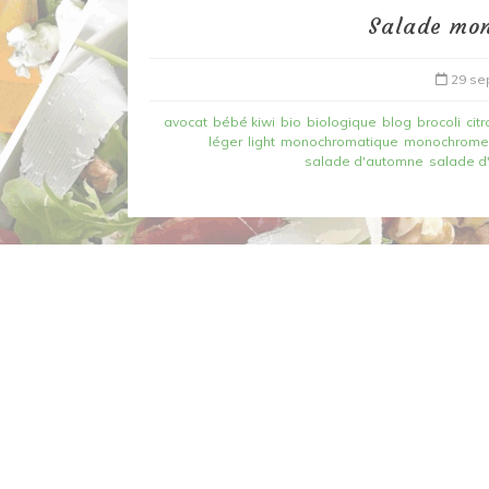
Salade mo
29 se
avocat
bébé kiwi
bio
biologique
blog
brocoli
citr
léger
light
monochromatique
monochrom
salade d'automne
salade d
Dans
Recettes à base de poisson
Filet de merlan en 2 fa
fondue de poireau à l’
et tuile épicée
6 mars 2020
0