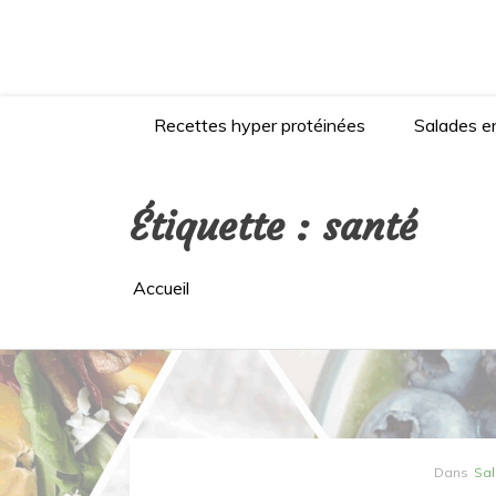
Aller
au
contenu
Recettes hyper protéinées
Salades en
Étiquette :
santé
Accueil
Dans
Sal