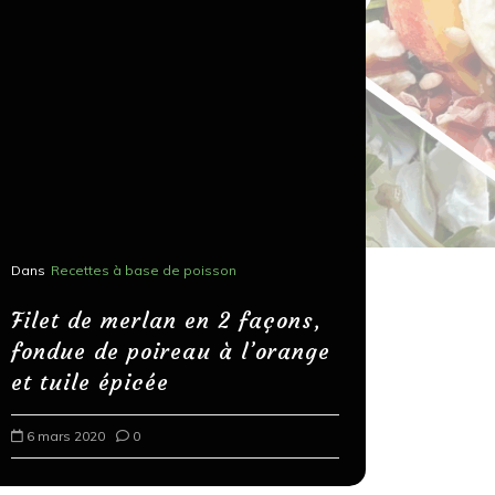
Dans
Recettes à base de poisson
Dans
Recettes
Salons, r
Filet de merlan en 2 façons,
fondue de poireau à l’orange
Spaghett
et tuile épicée
au bals
6 mars 2020
0
18 mars 202