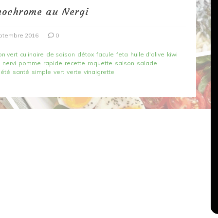
nochrome au Nergi
ptembre 2016
0
on vert
culinaire
de saison
détox
facule
feta
huile d'olive
kiwi
e
nervi
pomme
rapide
recette
roquette
saison
salade
'été
santé
simple
vert
verte
vinaigrette
Dans
Recettes végétariennes
Salons, rencontres et partenariats
çons,
orange
Spaghettis aux légumes rôtis
au balsamique
18 mars 2020
0