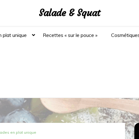
Salade & Squat
 plat unique
Recettes « sur le pouce »
Cosmétique
ades en plat unique