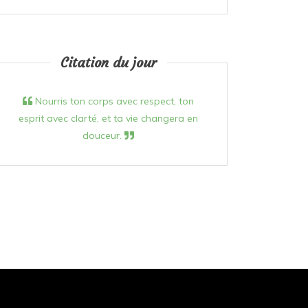
Citation du jour
Nourris ton corps avec respect, ton
esprit avec clarté, et ta vie changera en
douceur.