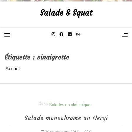
Aller
au
Salade & Squat
contenu
Étiquette :
vinaigrette
Accueil
Dans
Salades en plat unique
Salade monochrome au Nergi
29 septembre 2016
0