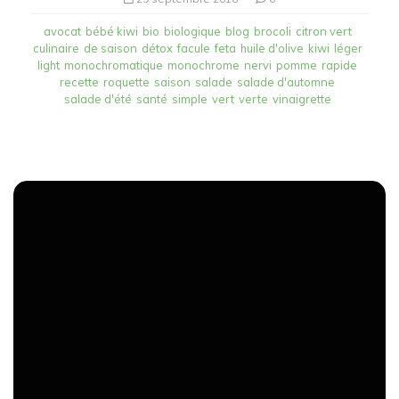
avocat
bébé kiwi
bio
biologique
blog
brocoli
citron vert
culinaire
de saison
détox
facule
feta
huile d'olive
kiwi
léger
light
monochromatique
monochrome
nervi
pomme
rapide
recette
roquette
saison
salade
salade d'automne
salade d'été
santé
simple
vert
verte
vinaigrette