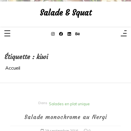
Aller
au
Salade & Squat
contenu
Étiquette :
kiwi
Accueil
Dans
Salades en plat unique
Salade monochrome au Nergi
29 septembre 2016
0