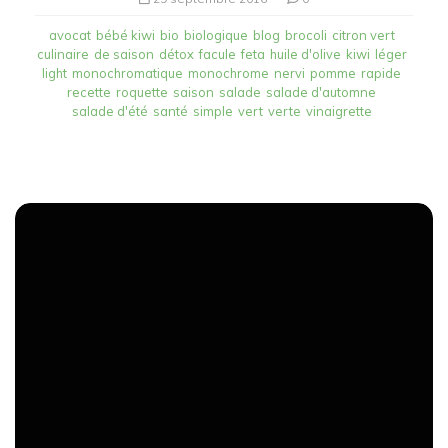
avocat
bébé kiwi
bio
biologique
blog
brocoli
citron vert
culinaire
de saison
détox
facule
feta
huile d'olive
kiwi
léger
light
monochromatique
monochrome
nervi
pomme
rapide
recette
roquette
saison
salade
salade d'automne
salade d'été
santé
simple
vert
verte
vinaigrette