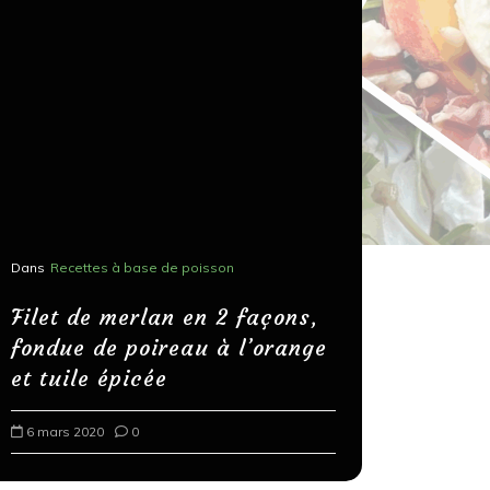
Dans
Recettes à base de poisson
Dans
Recettes
Salons, r
Filet de merlan en 2 façons,
fondue de poireau à l’orange
Spaghett
et tuile épicée
au bals
6 mars 2020
0
18 mars 202