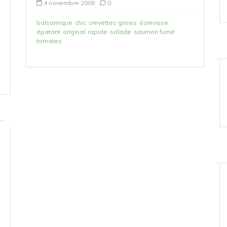
4 novembre 2008
0
balsamique
chic
crevettes grises
écrevisse
épatant
original
rapide
salade
saumon fumé
tomates