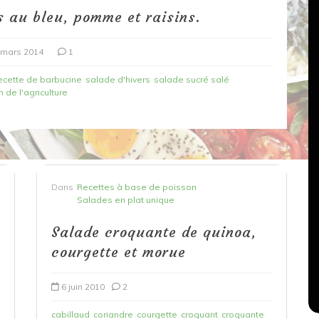
 au bleu, pomme et raisins.
 mars 2014
1
ecette de barbucine
salade d'hivers
salade sucré salé
 de l'agriculture
Dans
Recettes végétariennes
Dans
Recettes à base de poisson
Salons, rencontres et partenariats
Salades en plat unique
çons,
orange
Spaghettis aux légumes rôtis
Salade croquante de quinoa,
au balsamique
courgette et morue
18 mars 2020
0
6 juin 2010
2
cabillaud
coriandre
courgette
croquant
croquante