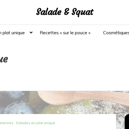
Salade & Squat
 plat unique
Recettes « sur le pouce »
Cosmétique
ue
ariennes
Salades en plat unique