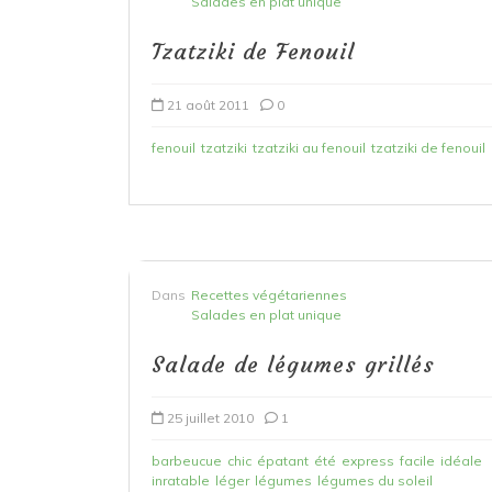
Salades en plat unique
Tzatziki de Fenouil
21 août 2011
0
fenouil
tzatziki
tzatziki au fenouil
tzatziki de fenouil
Dans
Recettes végétariennes
Salades en plat unique
Salade de légumes grillés
25 juillet 2010
1
barbeucue
chic
épatant
été
express
facile
idéale
inratable
léger
légumes
légumes du soleil