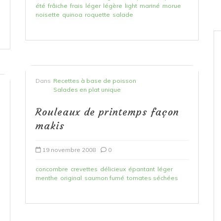
été
frâiche
frais
léger
légère
light
mariné
morue
noisette
quinoa
roquette
salade
Dans
Recettes à base de poisson
Salades en plat unique
Rouleaux de printemps façon
makis
19 novembre 2008
0
concombre
crevettes
délicieux
épantant
léger
menthe
original
saumon fumé
tomates séchées