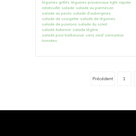
légumes grillés
légumes provencaux
light
rapide
ratatouille
salade
salade au parmesan
salade au pesto
salade d'aubergines
salade de courgette
salade de légumes
salade de poivrons
salade du soleil
salade italienne
salade légère
salade pour barbeucue
sans oeuf
savoureux
tomates
P
Précédent
1
a
g
i
n