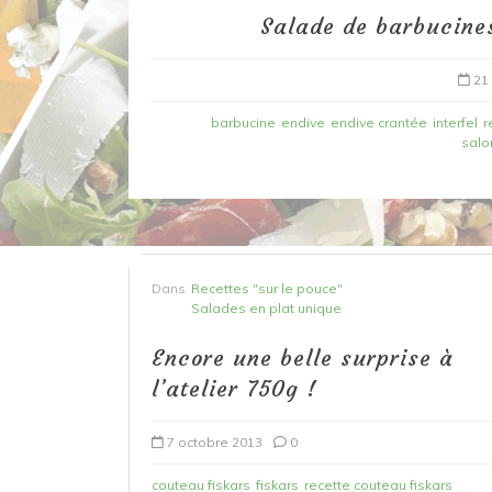
Salade de barbucines
21
barbucine
endive
endive crantée
interfel
r
salon
Dans
Recettes à base de poisson
Dans
Recettes "sur le pouce"
Salades en plat unique
Filet de merlan en 2 fa
fondue de poireau à l’
Encore une belle surprise à
et tuile épicée
l’atelier 750g !
6 mars 2020
0
7 octobre 2013
0
couteau fiskars
fiskars
recette couteau fiskars