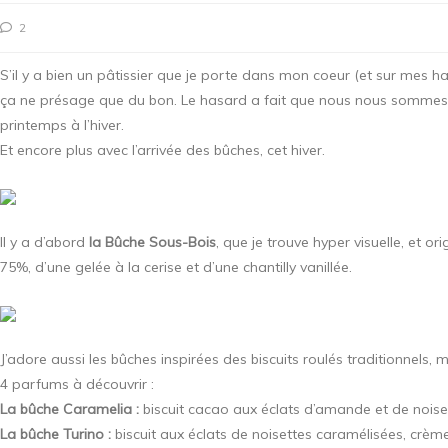
2
S’il y a bien un pâtissier que je porte dans mon coeur (et sur mes ha
ça ne présage que du bon. Le hasard a fait que nous nous sommes ins
printemps à l’hiver.
Et encore plus avec l’arrivée des bûches, cet hiver.
Il y a d’abord
la Bûche Sous-Bois
, que je trouve hyper visuelle, et o
75%, d’une gelée à la cerise et d’une chantilly vanillée.
J’adore aussi les bûches inspirées des biscuits roulés traditionnels
4 parfums à découvrir :
La bûche Caramelia :
biscuit cacao aux éclats d’amande et de noise
La bûche Turino :
biscuit aux éclats de noisettes caramélisées, crèm