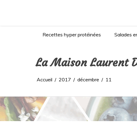
Aller
au
contenu
Recettes hyper protéinées
Salades en
La Maison Laurent D
Accueil
2017
décembre
11