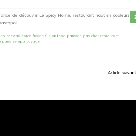
 chance de découvrir Le Spicy Home, restaurant haut en couleurs
astopol...
bon
cocktail
épice
fusion
fusion food
parisien
pas cher
restaurant
 paris
sympa
voyage
Article suivant