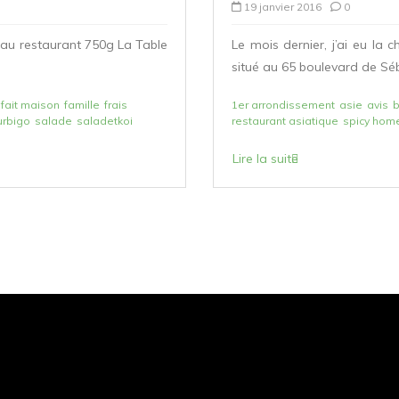
19 janvier 2016
0
n au restaurant 750g La Table
Le mois dernier, j’ai eu la
situé au 65 boulevard de Séb
fait maison
famille
frais
1er arrondissement
asie
avis
urbigo
salade
saladetkoi
restaurant asiatique
spicy home
Lire la suite