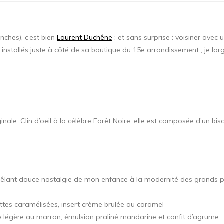
nches), c’est bien
Laurent Duchêne
; et sans surprise : voisiner avec 
tallés juste à côté de sa boutique du 15e arrondissement ; je lorgn
riginale. Clin d’oeil à la célèbre Forêt Noire, elle est composée d’un
, mêlant douce nostalgie de mon enfance à la modernité des grands pâ
ttes caramélisées, insert crème brulée au caramel
e légère au marron, émulsion praliné mandarine et confit d’agrume.