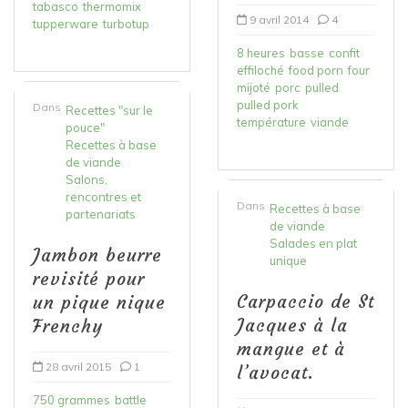
tabasco
thermomix
9 avril 2014
4
tupperware
turbotup
8 heures
basse
confit
effiloché
food porn
four
mijoté
porc
pulled
pulled pork
Dans
Recettes "sur le
température
viande
pouce"
Recettes à base
de viande
Salons,
rencontres et
Dans
Recettes à base
partenariats
de viande
Salades en plat
Jambon beurre
unique
revisité pour
Carpaccio de St
un pique nique
Jacques à la
Frenchy
mangue et à
28 avril 2015
1
l’avocat.
750 grammes
battle