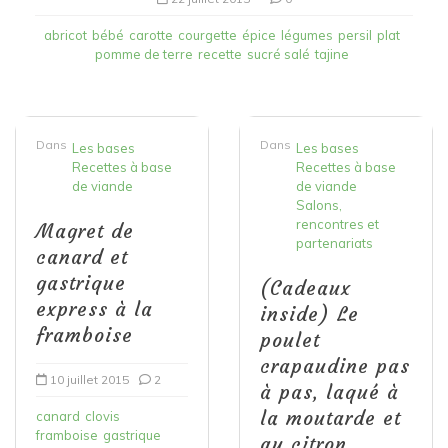
abricot
bébé
carotte
courgette
épice
légumes
persil
plat
pomme de terre
recette
sucré salé
tajine
Dans
Dans
Les bases
Les bases
Recettes à base
Recettes à base
de viande
de viande
Salons,
rencontres et
Magret de
partenariats
canard et
gastrique
(Cadeaux
express à la
inside) Le
framboise
poulet
crapaudine pas
10 juillet 2015
2
à pas, laqué à
la moutarde et
canard
clovis
framboise
gastrique
au citron