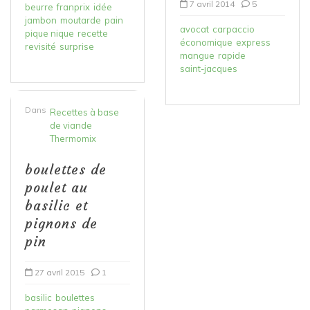
7 avril 2014
5
beurre
franprix
idée
jambon
moutarde
pain
avocat
carpaccio
pique nique
recette
économique
express
revisité
surprise
mangue
rapide
saint-jacques
Dans
Recettes à base
de viande
Thermomix
boulettes de
poulet au
basilic et
pignons de
pin
27 avril 2015
1
basilic
boulettes