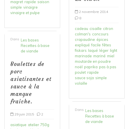
magret
rapide
saison
simple
vinaigre
2 novembre 2014
vinaigre et pulpe
8
cadeau
cisaille
citron
colman's
concours
Dans
crapaudine
épices
Les bases
expliqué
facile
fêtes
Recettes à base
fiskars
laqué
léger
light
de viande
marinade
mariné
miel
moutarde en poudre
Boulettes de
noël
paprika
pas à pas
porc
poulet
rapide
asiatisantes et
sauce soja
simple
volaille
sauce à la
mangue
fraiche.
Dans
Les bases
29 juin 2015
2
Recettes à base
de viande
asiatique
atelier 750g