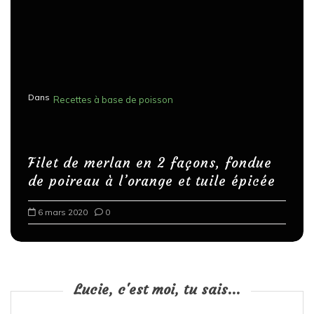
e
s
p
u
Dans
Recettes à base de poisson
b
l
i
Filet de merlan en 2 façons, fondue
c
de poireau à l’orange et tuile épicée
a
6 mars 2020
0
t
i
o
n
Lucie, c'est moi, tu sais...
s