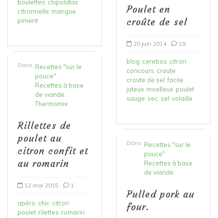
boulettes
chipolatas
Poulet en
citronnelle
mangue
croûte de sel
piment
20 juin 2014
19
blog
cerebos
citron
Dans
Recettes "sur le
concours
croute
pouce"
croute de sel
facile
Recettes à base
juteux
moelleux
poulet
de viande
sauge
sec
sel
volaille
Thermomix
Rillettes de
poulet au
Dans
Recettes "sur le
citron confit et
pouce"
au romarin
Recettes à base
de viande
12 mai 2015
1
Pulled pork au
apéro
chic
citron
four.
poulet
rilettes
romarin