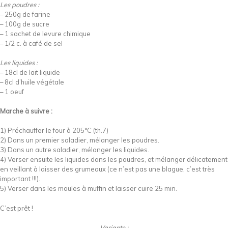
Les poudres :
– 250g de farine
– 100g de sucre
– 1 sachet de levure chimique
– 1/2 c. à café de sel
Les liquides :
– 18cl de lait liquide
– 8cl d’huile végétale
– 1 oeuf
Marche à suivre :
1) Préchauffer le four à 205°C (th.7)
2) Dans un premier saladier, mélanger les poudres.
3) Dans un autre saladier, mélanger les liquides.
4) Verser ensuite les liquides dans les poudres, et mélanger délicatement
en veillant à laisser des grumeaux (ce n’est pas une blague, c’est très
important !!!).
5) Verser dans les moules à muffin et laisser cuire 25 min.
C’est prêt !
Variante :